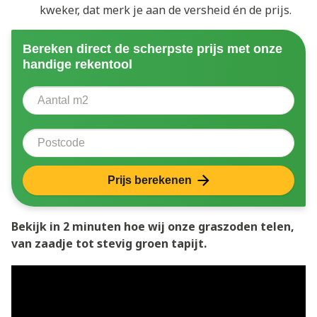
kweker, dat merk je aan de versheid én de prijs.
Bereken direct de scherpste prijs met onze
handige rekentool
Aantal vierkante meter
Voer het aantal vierkante meters in dat u nodig heeft 
Postcode
Prijs berekenen
Bekijk in 2 minuten hoe wij onze graszoden telen,
van zaadje tot stevig groen tapijt.