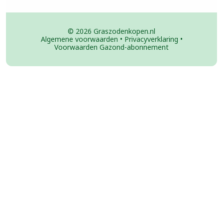
© 2026 Graszodenkopen.nl
Algemene voorwaarden
•
Privacyverklaring
•
Voorwaarden Gazond-abonnement