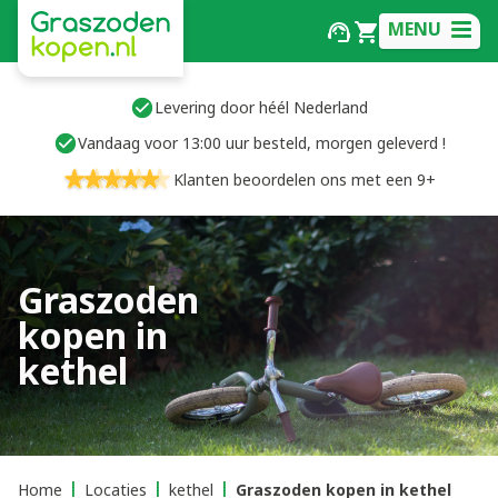
MENU
Levering door héél Nederland
Vandaag voor 13:00 uur besteld, morgen geleverd !
Klanten beoordelen ons met een 9+
Graszoden
kopen in
kethel
Home
Locaties
kethel
Graszoden kopen in kethel