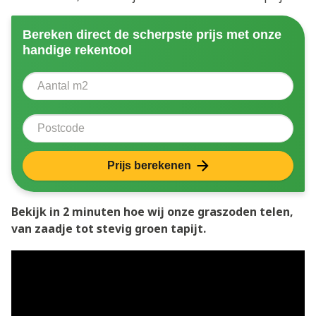
Bereken direct de scherpste prijs met onze
handige rekentool
Aantal vierkante meter
Voer het aantal vierkante meters in dat u nodig heeft 
Postcode
Prijs berekenen
Bekijk in 2 minuten hoe wij onze graszoden telen,
van zaadje tot stevig groen tapijt.