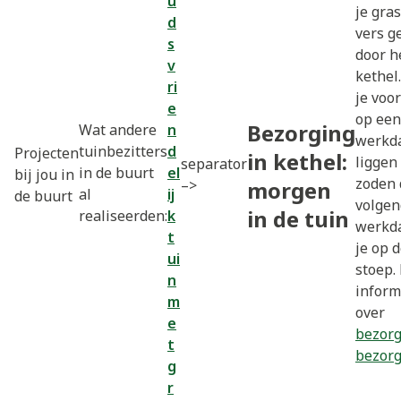
u
je gra
d
vers g
s
door h
v
kethel
ri
je voor
e
op een
Bezorging
Wat andere
n
werkda
tuinbezitters
d
Projecten
in kethel:
liggen
separator
in de buurt
el
bij jou in
zoden 
–>
morgen
al
ij
de buurt
volgen
in de tuin
realiseerden:
k
werkda
t
je op 
ui
stoep.
n
inform
m
over
e
bezorg
t
bezor
g
r