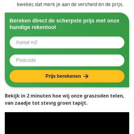
kweker, dat merk je aan de versheid én de prijs.
Bereken direct de scherpste prijs met onze
handige rekentool
Aantal vierkante meter
Voer het aantal vierkante meters in dat u nodig heeft 
Postcode
Prijs berekenen
Bekijk in 2 minuten hoe wij onze graszoden telen,
van zaadje tot stevig groen tapijt.