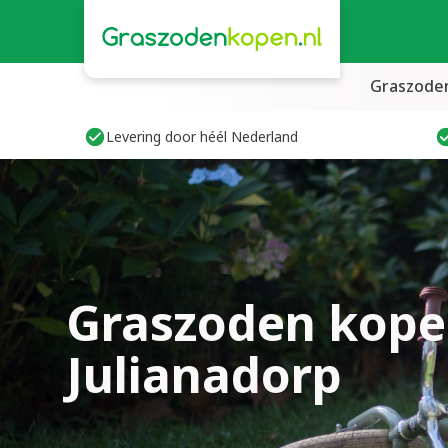
Graszode
Levering door héél Nederland
Graszoden kope
Julianadorp