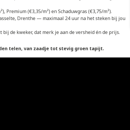
/m²), Premium (€3,35/m²) en Schaduwgras (€3,75/m²).
asselte, Drenthe — maximaal 24 uur na het steken bij jou
 bij de kweker, dat merk je aan de versheid én de prijs.
en telen, van zaadje tot stevig groen tapijt.