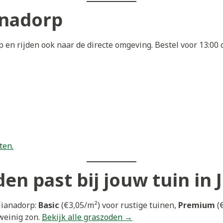
anadorp
 en rijden ook naar de directe omgeving. Bestel voor 13:0
ten.
en past bij jouw tuin in 
lianadorp:
Basic
(€3,05/m²) voor rustige tuinen,
Premium
(€
weinig zon.
Bekijk alle graszoden →