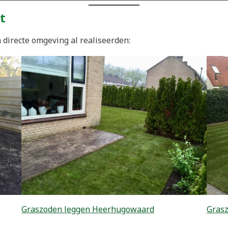
t
 directe omgeving al realiseerden:
Graszoden leggen Heerhugowaard
Grasz