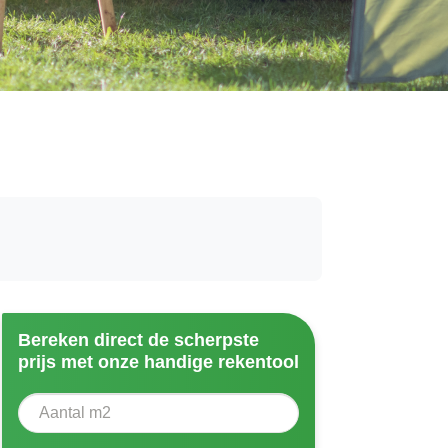
Bereken direct de scherpste
prijs met onze handige rekentool
Aantal vierkante meter
Voer het aantal vierkante meters in dat u nodig heeft vo