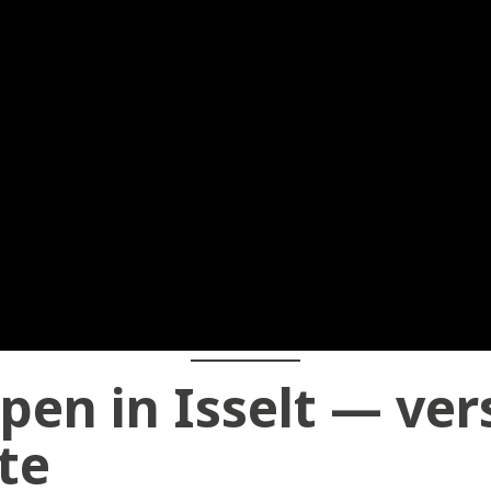
en in Isselt — ver
te