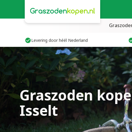
Graszode
Levering door héél Nederland
Graszoden kope
Isselt