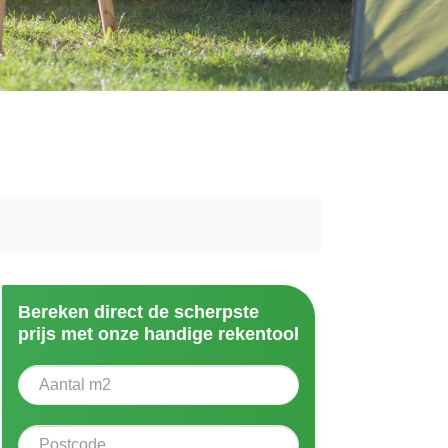
Bereken direct de scherpste
prijs met onze handige rekentool
Aantal vierkante meter
Voer het aantal vierkante meters in dat u nodig heeft vo
Postcode