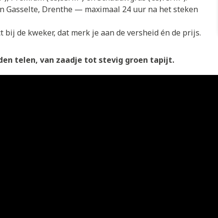
in Gasselte, Drenthe — maximaal 24 uur na het steken
 bij de kweker, dat merk je aan de versheid én de prijs.
en telen, van zaadje tot stevig groen tapijt.