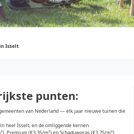
n Isselt
rijkste punten:
e gemeenten van Nederland — elk jaar nieuwe tuinen die
in heel Isselt, en de omliggende kernen.
/m²), Premium (€3,35/m²) en Schaduwgras (€3,75/m²).