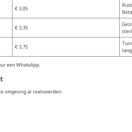
Rust
€ 3,05
Beta
Gezi
€ 3,35
ster
Tuin
€ 3,75
lang
uur een WhatsApp.
t
cte omgeving al realiseerden: