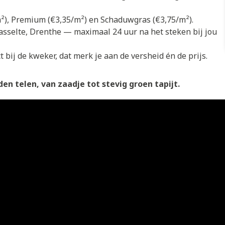
/m²), Premium (€3,35/m²) en Schaduwgras (€3,75/m²).
asselte, Drenthe — maximaal 24 uur na het steken bij jou
 bij de kweker, dat merk je aan de versheid én de prijs.
en telen, van zaadje tot stevig groen tapijt.