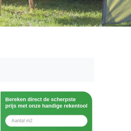
Bereken direct de scherpste
prijs met onze handige rekentool
Aantal vierkante meter
Voer het aantal vierkante meters in dat u nodig heeft vo