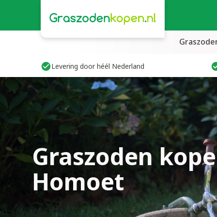
Graszode
Levering door héél Nederland
Graszoden kope
Homoet