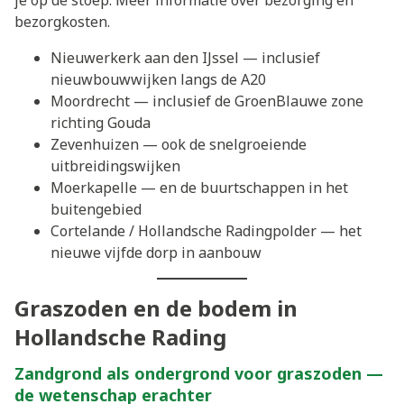
je op de stoep. Meer informatie over
bezorging en
bezorgkosten
.
Nieuwerkerk aan den IJssel
— inclusief
nieuwbouwwijken langs de A20
Moordrecht
— inclusief de GroenBlauwe zone
richting Gouda
Zevenhuizen
— ook de snelgroeiende
uitbreidingswijken
Moerkapelle
— en de buurtschappen in het
buitengebied
Cortelande
/ Hollandsche Radingpolder — het
nieuwe vijfde dorp in aanbouw
Graszoden en de bodem in
Hollandsche Rading
Zandgrond als ondergrond voor graszoden —
de wetenschap erachter