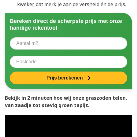
kweker, dat merk je aan de versheid én de prijs.
Bereken direct de scherpste prijs met onze
handige rekentool
Aantal vierkante meter
Voer het aantal vierkante meters in dat u nodig heeft 
Postcode
Prijs berekenen
Bekijk in 2 minuten hoe wij onze graszoden telen,
van zaadje tot stevig groen tapijt.