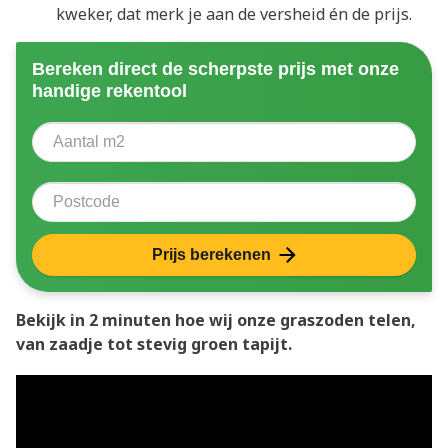
kweker, dat merk je aan de versheid én de prijs.
Bereken direct de scherpste prijs met onze
handige rekentool
Aantal vierkante meter
Voer het aantal vierkante meters in dat u nodig heeft 
Postcode
Prijs berekenen
Bekijk in 2 minuten hoe wij onze graszoden telen,
van zaadje tot stevig groen tapijt.