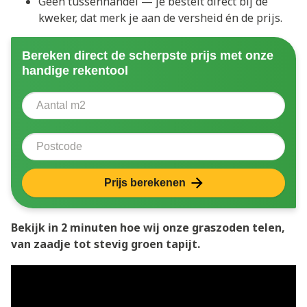
Geen tussenhandel — je bestelt direct bij de
kweker, dat merk je aan de versheid én de prijs.
Bereken direct de scherpste prijs met onze
handige rekentool
Aantal vierkante meter
Voer het aantal vierkante meters in dat u nodig heeft 
Postcode
Prijs berekenen
Bekijk in 2 minuten hoe wij onze graszoden telen,
van zaadje tot stevig groen tapijt.