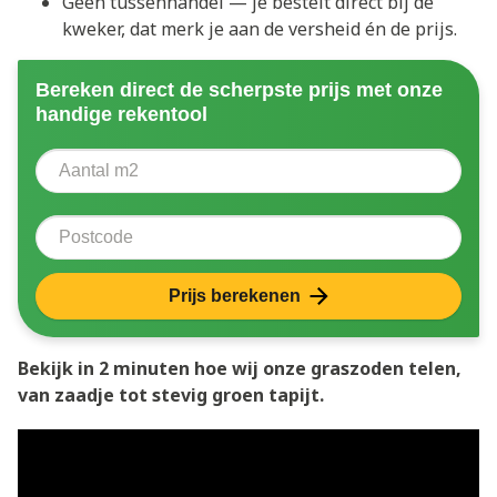
Geen tussenhandel — je bestelt direct bij de
kweker, dat merk je aan de versheid én de prijs.
Bereken direct de scherpste prijs met onze
handige rekentool
Aantal vierkante meter
Voer het aantal vierkante meters in dat u nodig heeft 
Postcode
Prijs berekenen
Bekijk in 2 minuten hoe wij onze graszoden telen,
van zaadje tot stevig groen tapijt.