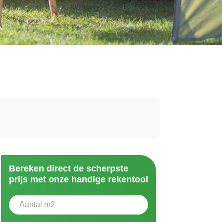
Bereken direct de scherpste
prijs met onze handige rekentool
Aantal vierkante meter
Voer het aantal vierkante meters in dat u nodig heeft vo