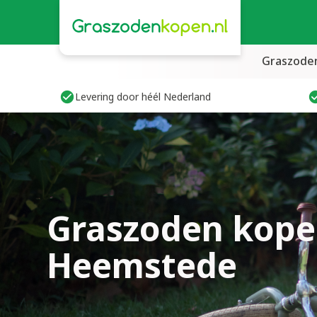
Graszode
Levering door héél Nederland
Graszoden kope
Heemstede