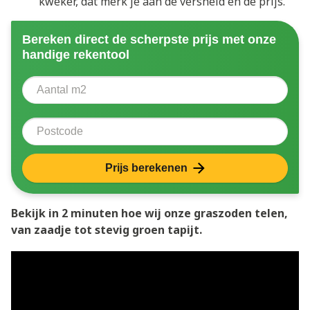
kweker, dat merk je aan de versheid én de prijs.
Bereken direct de scherpste prijs met onze
handige rekentool
Aantal vierkante meter
Voer het aantal vierkante meters in dat u nodig heeft 
Postcode
Prijs berekenen
Bekijk in 2 minuten hoe wij onze graszoden telen,
van zaadje tot stevig groen tapijt.