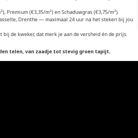
/m²), Premium (€3,35/m²) en Schaduwgras (€3,75/m²).
asselte, Drenthe — maximaal 24 uur na het steken bij jou
 bij de kweker, dat merk je aan de versheid én de prijs.
en telen, van zaadje tot stevig groen tapijt.