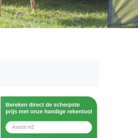
Bereken direct de scherpste
prijs met onze handige rekentool
Aantal vierkante meter
Voer het aantal vierkante meters in dat u nodig heeft vo