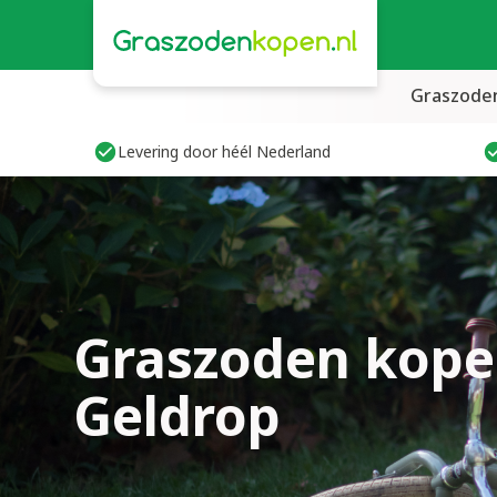
Graszode
Levering door héél Nederland
Graszoden kope
Geldrop