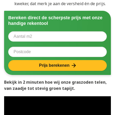
kweker, dat merk je aan de versheid én de prijs.
Bereken direct de scherpste prijs met onze
handige rekentool
Aantal vierkante meter
Voer het aantal vierkante meters in dat u nodig heeft 
Postcode
Prijs berekenen
Bekijk in 2 minuten hoe wij onze graszoden telen,
van zaadje tot stevig groen tapijt.