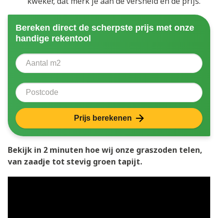
kweker, dat merk je aan de versheid én de prijs.
Bereken direct de scherpste prijs met onze
handige rekentool
Aantal vierkante meter
Voer het aantal vierkante meters in dat u nodig heeft 
Postcode
Prijs berekenen
Bekijk in 2 minuten hoe wij onze graszoden telen,
van zaadje tot stevig groen tapijt.