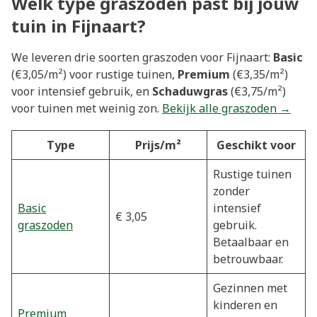
Welk type graszoden past bij jouw
tuin in Fijnaart?
We leveren drie soorten graszoden voor Fijnaart:
Basic
(€3,05/m²) voor rustige tuinen,
Premium
(€3,35/m²)
voor intensief gebruik, en
Schaduwgras
(€3,75/m²)
voor tuinen met weinig zon.
Bekijk alle graszoden →
Type
Prijs/m²
Geschikt voor
Rustige tuinen
zonder
Basic
intensief
€ 3,05
graszoden
gebruik.
Betaalbaar en
betrouwbaar.
Gezinnen met
kinderen en
Premium