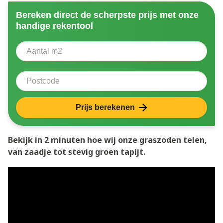
Bereken direct de scherpste prijs met onze
handige rekentool
Aantal vierkante meter
Voer het aantal vierkante meters in dat u nodig heeft 
Postcode
Prijs berekenen
Bekijk in 2 minuten hoe wij onze graszoden telen,
van zaadje tot stevig groen tapijt.