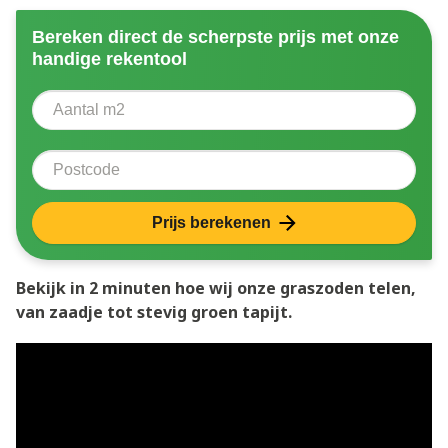
Bereken direct de scherpste prijs met onze
handige rekentool
Aantal vierkante meter
Voer het aantal vierkante meters in dat u nodig heeft 
Postcode
Prijs berekenen
Bekijk in 2 minuten hoe wij onze graszoden telen,
van zaadje tot stevig groen tapijt.