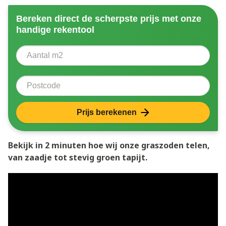
Bereken direct de scherpste prijs met onze
handige rekentool
Aantal vierkante meter
Voer het aantal vierkante meters in dat u nodig heeft 
Postcode
Prijs berekenen
Bekijk in 2 minuten hoe wij onze graszoden telen,
van zaadje tot stevig groen tapijt.