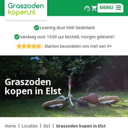
MENU
Levering door héél Nederland
Vandaag voor 13:00 uur besteld, morgen geleverd !
Klanten beoordelen ons met een 9+
Graszoden
kopen in Elst
Home
Locaties
Elst
Graszoden kopen in Elst