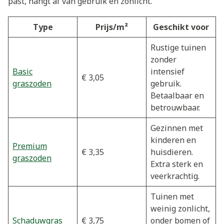
past, hangt af van gebruik en zonlicht.
Type
Prijs/m²
Geschikt voor
Rustige tuinen
zonder
Basic
intensief
€ 3,05
graszoden
gebruik.
Betaalbaar en
betrouwbaar.
Gezinnen met
kinderen en
Premium
€ 3,35
huisdieren.
graszoden
Extra sterk en
veerkrachtig.
Tuinen met
weinig zonlicht,
Schaduwgras
€ 3,75
onder bomen of