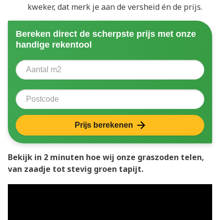
kweker, dat merk je aan de versheid én de prijs.
Bereken direct de scherpste prijs met onze
handige rekentool
Aantal vierkante meter
Voer het aantal vierkante meters in dat u nodig heeft 
Postcode
Prijs berekenen
Bekijk in 2 minuten hoe wij onze graszoden telen,
van zaadje tot stevig groen tapijt.