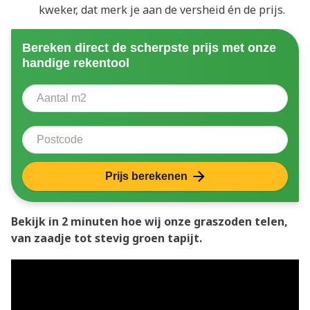
kweker, dat merk je aan de versheid én de prijs.
Bereken direct de scherpste prijs met onze
handige rekentool
Aantal vierkante meter
Voer het aantal vierkante meters in dat u nodig heeft 
Postcode
Prijs berekenen
Bekijk in 2 minuten hoe wij onze graszoden telen,
van zaadje tot stevig groen tapijt.