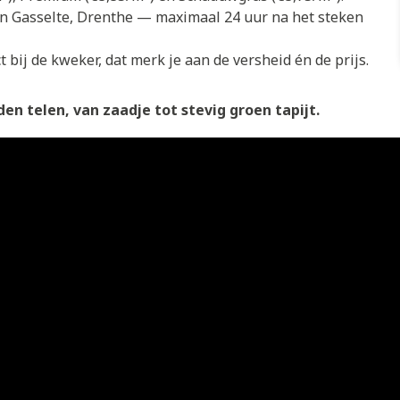
in Gasselte, Drenthe — maximaal 24 uur na het steken
 bij de kweker, dat merk je aan de versheid én de prijs.
en telen, van zaadje tot stevig groen tapijt.