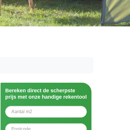
Bereken direct de scherpste
prijs met onze handige rekentool
Aantal vierkante meter
Voer het aantal vierkante meters in dat u nodig heeft vo
Postcode