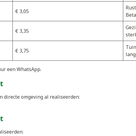
Rust
€ 3,05
Beta
Gezi
€ 3,35
ster
Tuin
€ 3,75
lang
uur een WhatsApp.
t
n directe omgeving al realiseerden:
t
aliseerden: