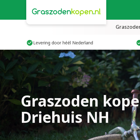
Graszode
Levering door héél Nederland
Graszoden kope
Driehuis NH