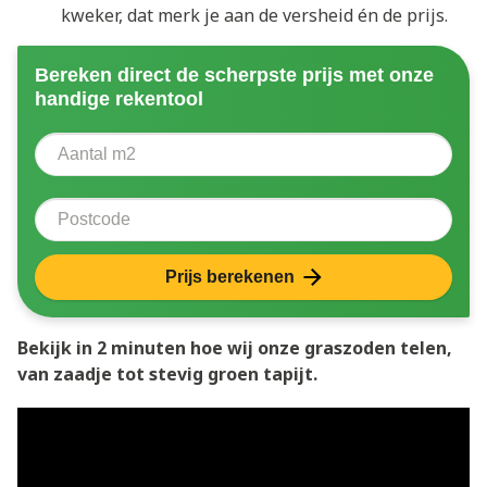
kweker, dat merk je aan de versheid én de prijs.
Bereken direct de scherpste prijs met onze
handige rekentool
Aantal vierkante meter
Voer het aantal vierkante meters in dat u nodig heeft 
Postcode
Prijs berekenen
Bekijk in 2 minuten hoe wij onze graszoden telen,
van zaadje tot stevig groen tapijt.