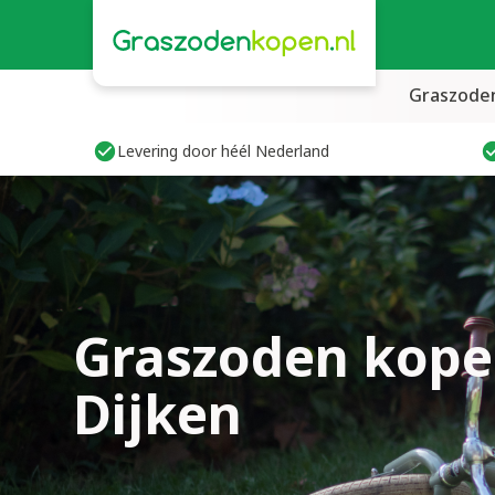
Graszode
Levering door héél Nederland
Graszoden kope
Dijken