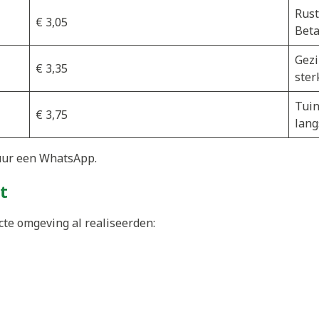
Rust
€ 3,05
Beta
Gezi
€ 3,35
ster
Tuin
€ 3,75
lang
uur een WhatsApp.
t
cte omgeving al realiseerden: