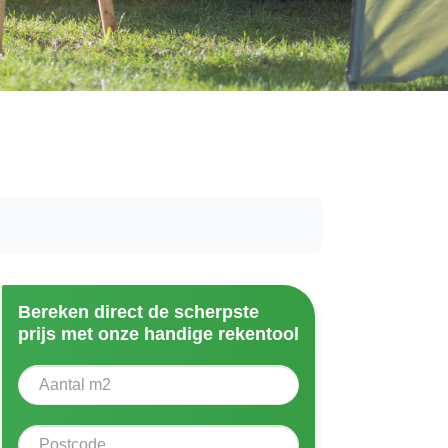
Bereken direct de scherpste
prijs met onze handige rekentool
Aantal vierkante meter
Voer het aantal vierkante meters in dat u nodig heeft vo
Postcode