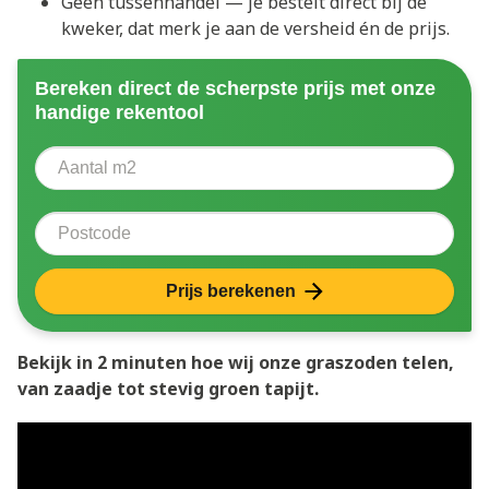
Geen tussenhandel — je bestelt direct bij de
kweker, dat merk je aan de versheid én de prijs.
Bereken direct de scherpste prijs met onze
handige rekentool
Aantal vierkante meter
Voer het aantal vierkante meters in dat u nodig heeft 
Postcode
Prijs berekenen
Bekijk in 2 minuten hoe wij onze graszoden telen,
van zaadje tot stevig groen tapijt.