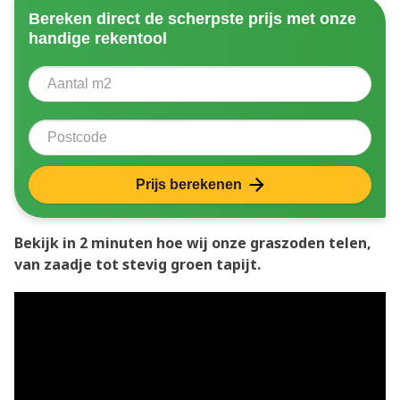
Bereken direct de scherpste prijs met onze
handige rekentool
Aantal vierkante meter
Voer het aantal vierkante meters in dat u nodig heeft 
Postcode
Prijs berekenen
Bekijk in 2 minuten hoe wij onze graszoden telen,
van zaadje tot stevig groen tapijt.