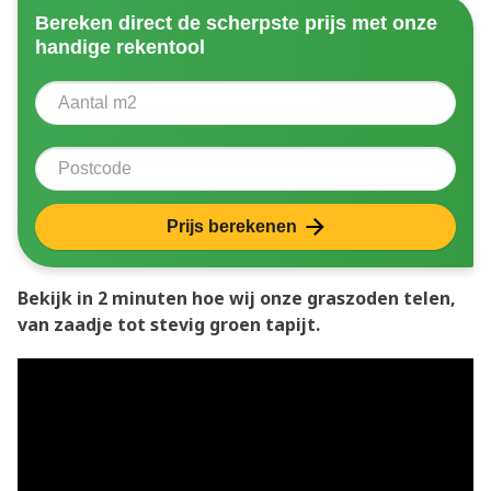
Bereken direct de scherpste prijs met onze
handige rekentool
Aantal vierkante meter
Voer het aantal vierkante meters in dat u nodig heeft 
Postcode
Prijs berekenen
Bekijk in 2 minuten hoe wij onze graszoden telen,
van zaadje tot stevig groen tapijt.