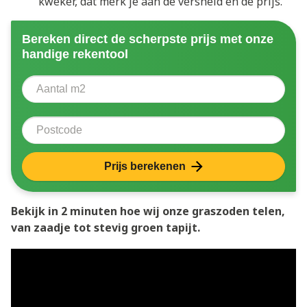
kweker, dat merk je aan de versheid én de prijs.
Bereken direct de scherpste prijs met onze
handige rekentool
Aantal vierkante meter
Voer het aantal vierkante meters in dat u nodig heeft 
Postcode
Prijs berekenen
Bekijk in 2 minuten hoe wij onze graszoden telen,
van zaadje tot stevig groen tapijt.