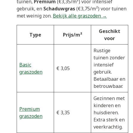
tuinen,
Premium
(€3,35/m²) voor intensief
gebruik, en
Schaduwgras
(€3,75/m²) voor tuinen
met weinig zon.
Bekijk alle graszoden →
Geschikt
Type
Prijs/m²
voor
Rustige
tuinen zonder
Basic
intensief
€ 3,05
graszoden
gebruik.
Betaalbaar en
betrouwbaar.
Gezinnen met
kinderen en
Premium
€ 3,35
huisdieren.
graszoden
Extra sterk en
veerkrachtig.