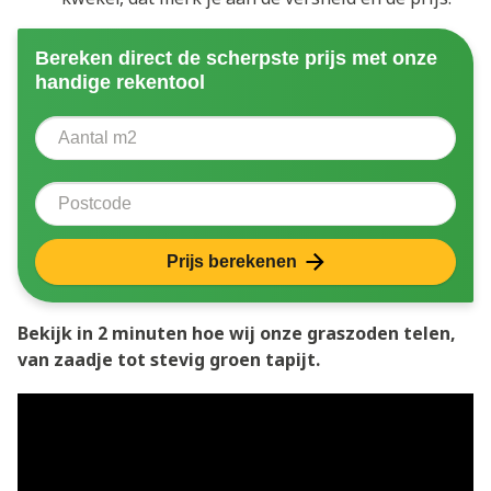
Bereken direct de scherpste prijs met onze
handige rekentool
Aantal vierkante meter
Voer het aantal vierkante meters in dat u nodig heeft 
Postcode
Prijs berekenen
Bekijk in 2 minuten hoe wij onze graszoden telen,
van zaadje tot stevig groen tapijt.