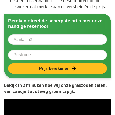
Geen tussenhandel — je bestelt direct bij de
kweker, dat merk je aan de versheid én de prijs.
Bereken direct de scherpste prijs met onze
handige rekentool
Aantal vierkante meter
Voer het aantal vierkante meters in dat u nodig heeft 
Postcode
Prijs berekenen
Bekijk in 2 minuten hoe wij onze graszoden telen,
van zaadje tot stevig groen tapijt.