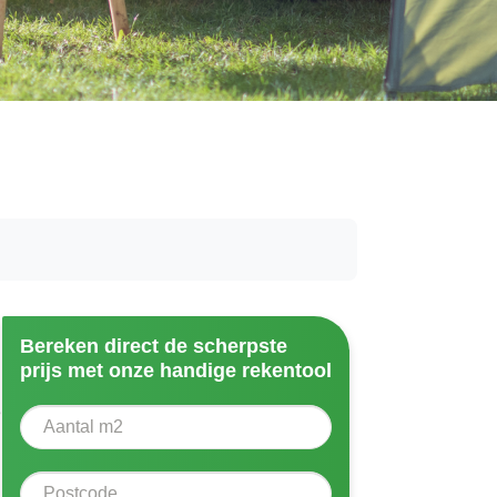
Bereken direct de scherpste
prijs met onze handige rekentool
Aantal vierkante meter
e
Voer het aantal vierkante meters in dat u nodig heeft vo
Postcode