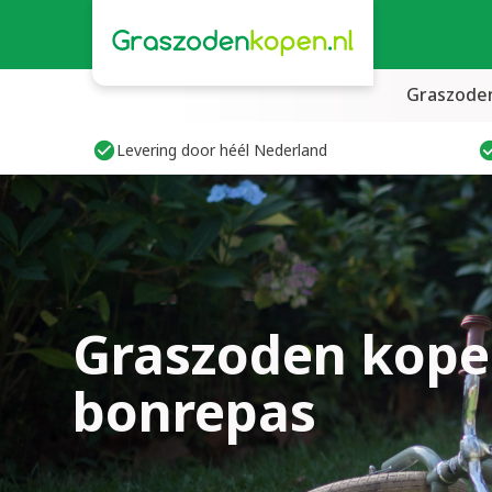
Graszode
Levering door héél Nederland
Graszoden kope
bonrepas