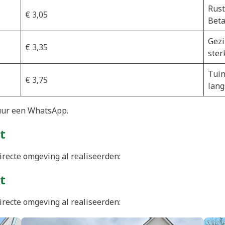
Rust
€ 3,05
Beta
Gezi
€ 3,35
ster
Tuin
€ 3,75
lang
uur een WhatsApp.
t
irecte omgeving al realiseerden:
t
irecte omgeving al realiseerden: