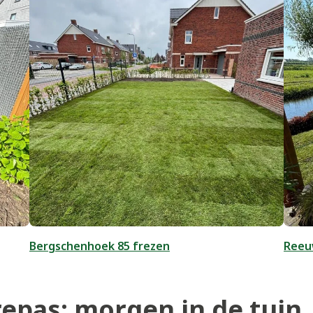
Bergschenhoek 85 frezen
Reeuw
epas: morgen in de tuin