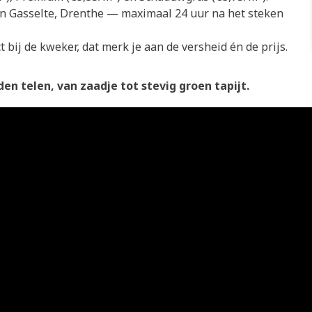
in Gasselte, Drenthe — maximaal 24 uur na het steken
 bij de kweker, dat merk je aan de versheid én de prijs.
en telen, van zaadje tot stevig groen tapijt.