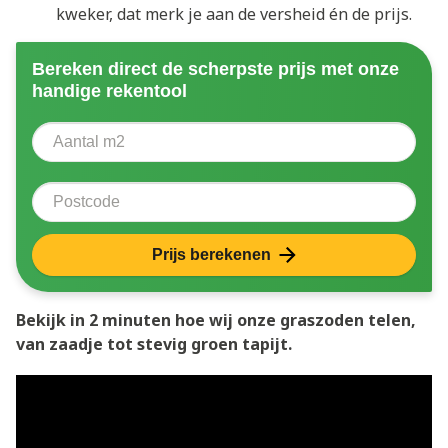
kweker, dat merk je aan de versheid én de prijs.
Bereken direct de scherpste prijs met onze
handige rekentool
Aantal vierkante meter
Voer het aantal vierkante meters in dat u nodig heeft 
Postcode
Prijs berekenen
Bekijk in 2 minuten hoe wij onze graszoden telen,
van zaadje tot stevig groen tapijt.