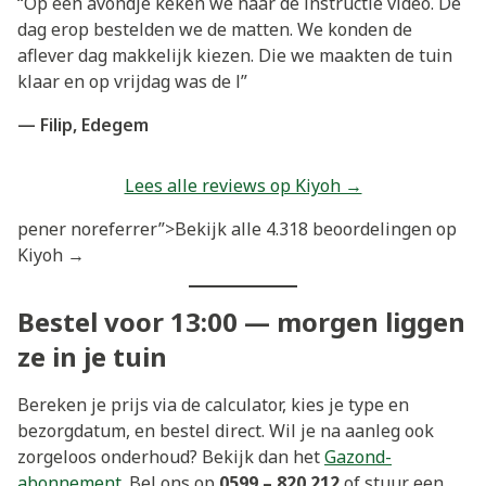
“Op een avondje keken we naar de instructie video. De
dag erop bestelden we de matten. We konden de
aflever dag makkelijk kiezen. Die we maakten de tuin
klaar en op vrijdag was de l”
— Filip, Edegem
Lees alle reviews op Kiyoh →
pener noreferrer”>Bekijk alle 4.318 beoordelingen op
Kiyoh →
Bestel voor 13:00 — morgen liggen
ze in je tuin
Bereken je prijs via de calculator, kies je type en
bezorgdatum, en bestel direct. Wil je na aanleg ook
zorgeloos onderhoud? Bekijk dan het
Gazond-
abonnement
. Bel ons op
0599 – 820 212
of stuur een