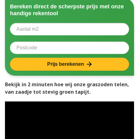
Bereken direct de scherpste prijs met onze
handige rekentool
Aantal vierkante meter
Voer het aantal vierkante meters in dat u nodig heeft 
Postcode
Prijs berekenen
Bekijk in 2 minuten hoe wij onze graszoden telen,
van zaadje tot stevig groen tapijt.