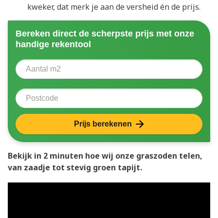
kweker, dat merk je aan de versheid én de prijs.
Bereken direct de scherpste prijs met onze
handige rekentool
Aantal vierkante meter
Voer het aantal vierkante meters in dat u nodig heeft 
Postcode
Prijs berekenen
Bekijk in 2 minuten hoe wij onze graszoden telen,
van zaadje tot stevig groen tapijt.