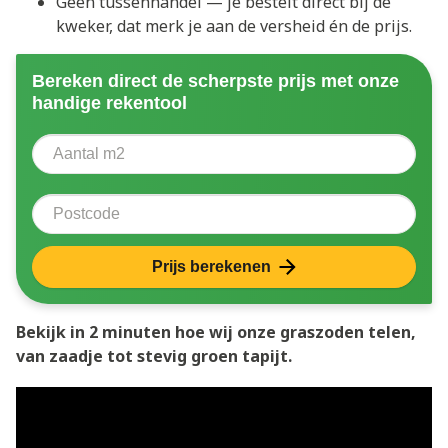
Geen tussenhandel — je bestelt direct bij de
kweker, dat merk je aan de versheid én de prijs.
Bereken direct de scherpste prijs met onze
handige rekentool
Aantal vierkante meter
Voer het aantal vierkante meters in dat u nodig heeft 
Postcode
Prijs berekenen
Bekijk in 2 minuten hoe wij onze graszoden telen,
van zaadje tot stevig groen tapijt.