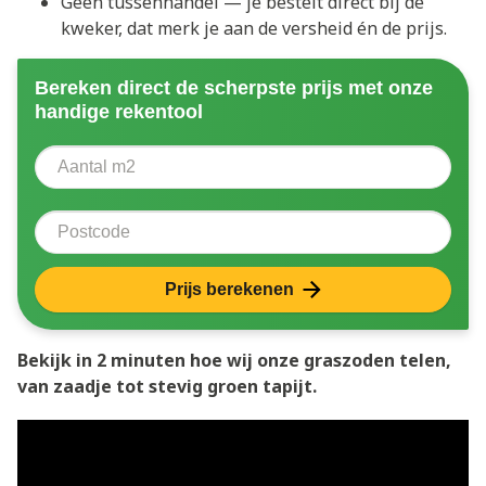
Geen tussenhandel — je bestelt direct bij de
kweker, dat merk je aan de versheid én de prijs.
Bereken direct de scherpste prijs met onze
handige rekentool
Aantal vierkante meter
Voer het aantal vierkante meters in dat u nodig heeft 
Postcode
Prijs berekenen
Bekijk in 2 minuten hoe wij onze graszoden telen,
van zaadje tot stevig groen tapijt.