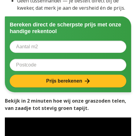
Geen tussenhandel — je bestelt direct bij de
kweker, dat merk je aan de versheid én de prijs.
Bereken direct de scherpste prijs met onze
handige rekentool
Aantal vierkante meter
Voer het aantal vierkante meters in dat u nodig heeft 
Postcode
Prijs berekenen
Bekijk in 2 minuten hoe wij onze graszoden telen,
van zaadje tot stevig groen tapijt.