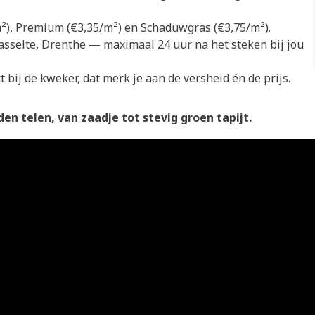
/m²), Premium (€3,35/m²) en Schaduwgras (€3,75/m²).
asselte, Drenthe — maximaal 24 uur na het steken bij jou
 bij de kweker, dat merk je aan de versheid én de prijs.
en telen, van zaadje tot stevig groen tapijt.