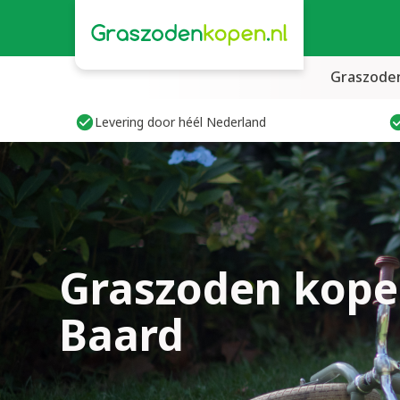
Graszode
Levering door héél Nederland
Graszoden kope
Baard