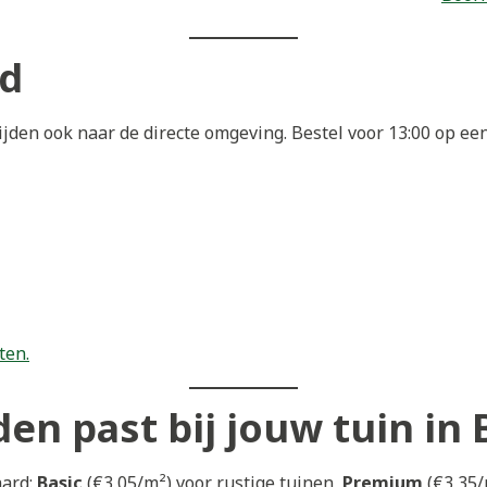
rd
jden ook naar de directe omgeving. Bestel voor 13:00 op e
ten.
en past bij jouw tuin in 
aard:
Basic
(€3,05/m²) voor rustige tuinen,
Premium
(€3,35/