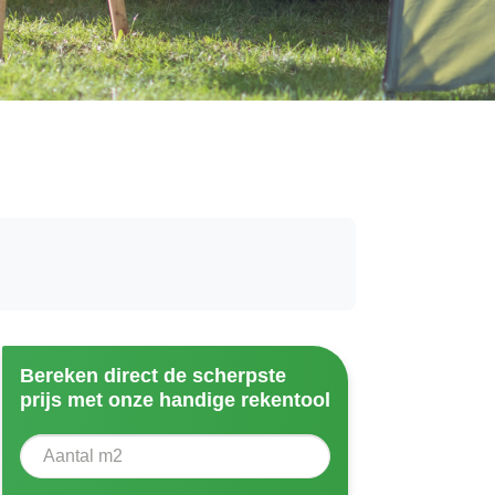
Bereken direct de scherpste
prijs met onze handige rekentool
Aantal vierkante meter
Voer het aantal vierkante meters in dat u nodig heeft vo