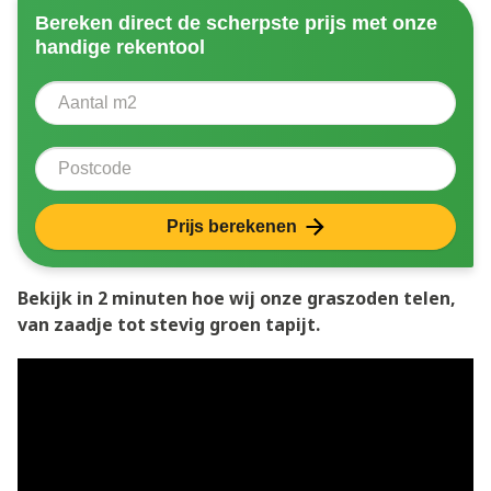
Bereken direct de scherpste prijs met onze
handige rekentool
Aantal vierkante meter
Voer het aantal vierkante meters in dat u nodig heeft 
Postcode
Prijs berekenen
Bekijk in 2 minuten hoe wij onze graszoden telen,
van zaadje tot stevig groen tapijt.