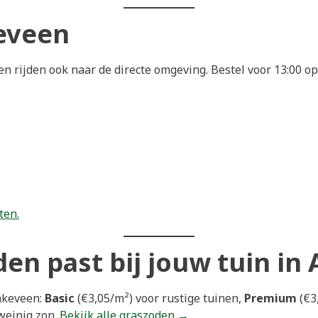
eveen
n rijden ook naar de directe omgeving. Bestel voor 13:00 
ten.
en past bij jouw tuin in
nkeveen:
Basic
(€3,05/m²) voor rustige tuinen,
Premium
(€3
weinig zon.
Bekijk alle graszoden →