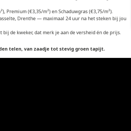
/m²), Premium (€3,35/m²) en Schaduwgras (€3,75/m²).
asselte, Drenthe — maximaal 24 uur na het steken bij jou
 bij de kweker, dat merk je aan de versheid én de prijs.
en telen, van zaadje tot stevig groen tapijt.