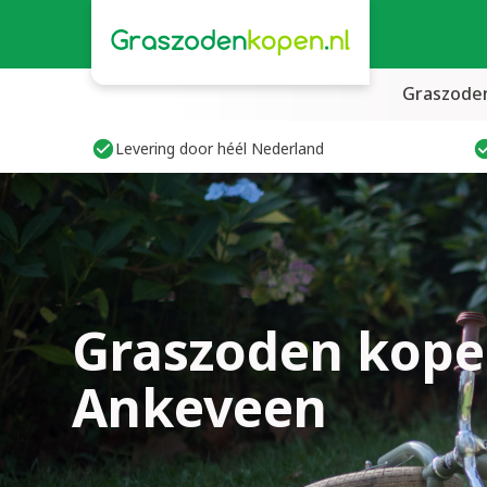
Graszode
Levering door héél Nederland
Graszoden kope
Ankeveen