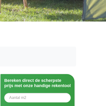
Bereken direct de scherpste
prijs met onze handige rekentool
Aantal vierkante meter
Voer het aantal vierkante meters in dat u nodig heeft vo