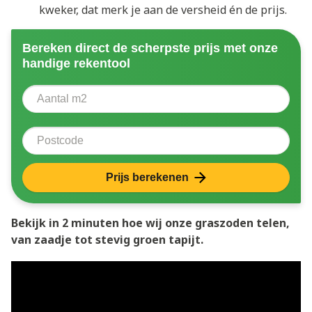
kweker, dat merk je aan de versheid én de prijs.
Bereken direct de scherpste prijs met onze
handige rekentool
Aantal vierkante meter
Voer het aantal vierkante meters in dat u nodig heeft 
Postcode
Prijs berekenen
Bekijk in 2 minuten hoe wij onze graszoden telen,
van zaadje tot stevig groen tapijt.