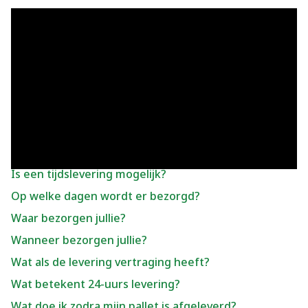
Andere vragen over Bezorgen
Bezorgen jullie ook op zaterdag?
Hoe bezorgen jullie?
Hoe hoog zijn de transportkosten?
Hoe lang kan ik de graszoden bewaren na levering?
Is een tijdslevering mogelijk?
Op welke dagen wordt er bezorgd?
Waar bezorgen jullie?
Wanneer bezorgen jullie?
Wat als de levering vertraging heeft?
Wat betekent 24-uurs levering?
Wat doe ik zodra mijn pallet is afgeleverd?