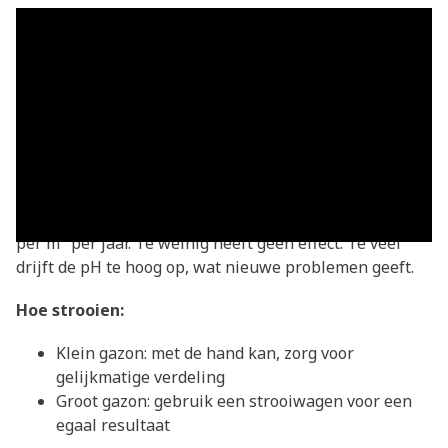
Beste periode:
september tot april. De grond is dan
vochtig genoeg om kalk goed op te nemen en je geeft
het gazon een goede start voor het groeiseizoen.
Strooi bij voorkeur op licht vochtige grond. Droge
grond neemt kalk minder goed op. Regen kort na het
strooien helpt de kalk in te werken.
Dosering voor onderhoudsbekalking:
80 tot 120 gram
per m² per jaar. Te weinig heeft geen effect. Te veel
drijft de pH te hoog op, wat nieuwe problemen geeft.
Hoe strooien:
Klein gazon: met de hand kan, zorg voor
gelijkmatige verdeling
Groot gazon: gebruik een strooiwagen voor een
egaal resultaat